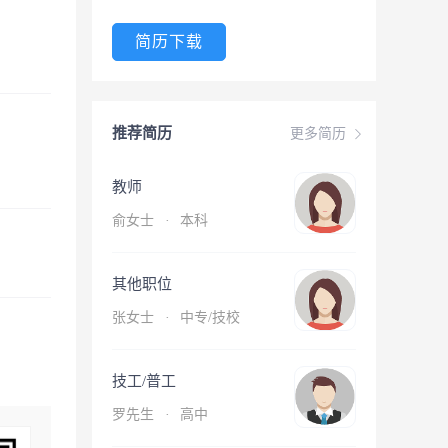
简历下载
推荐简历
更多简历
教师
俞女士
·
本科
其他职位
张女士
·
中专/技校
技工/普工
罗先生
·
高中