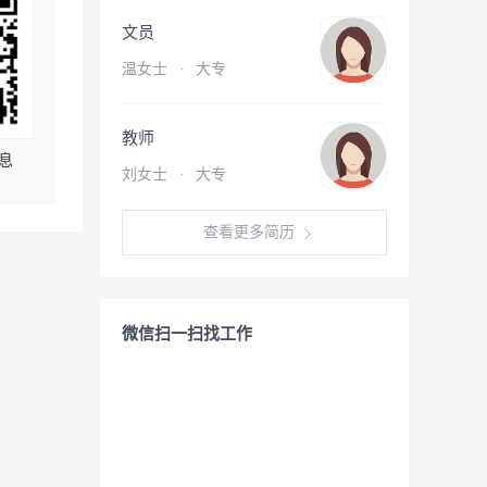
文员
温女士
·
大专
教师
息
刘女士
·
大专
查看更多简历
微信扫一扫找工作