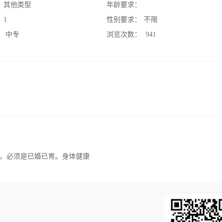
：
其他类型
年龄要求：
：
1
性别要求：
不限
：
中专
浏览次数：
941
，必须是已婚已育。身体健康